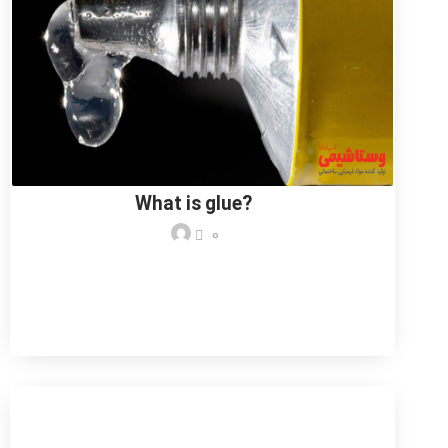
What is glue?
0