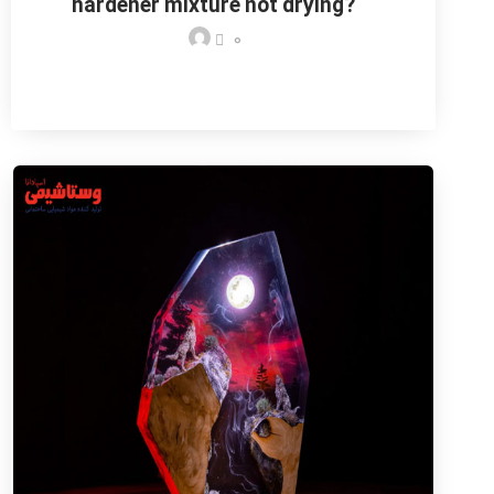
hardener mixture not drying?
0