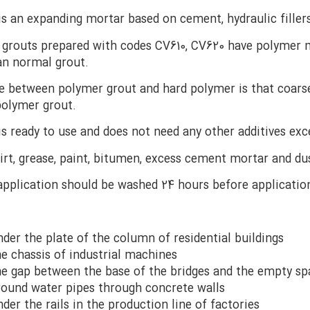
is an expanding mortar based on cement, hydraulic filler
 grouts prepared with codes CV610, CV620 have polymer 
an normal grout.
e between polymer grout and hard polymer is that coarse 
polymer grout.
is ready to use and does not need any other additives exc
rt, grease, paint, bitumen, excess cement mortar and du
application should be washed 24 hours before applicatio
under the plate of the column of residential buildings
the chassis of industrial machines
the gap between the base of the bridges and the empty s
around water pipes through concrete walls
nder the rails in the production line of factories