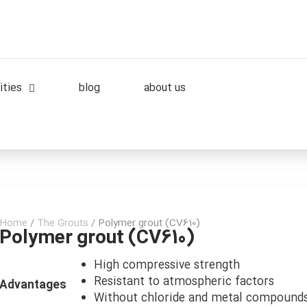
ities
blog
about us
Home
/
The Grouts
/ Polymer grout (CV610)
Polymer grout (CV610)
High compressive strength
Resistant to atmospheric factors
Advantages
Without chloride and metal compound