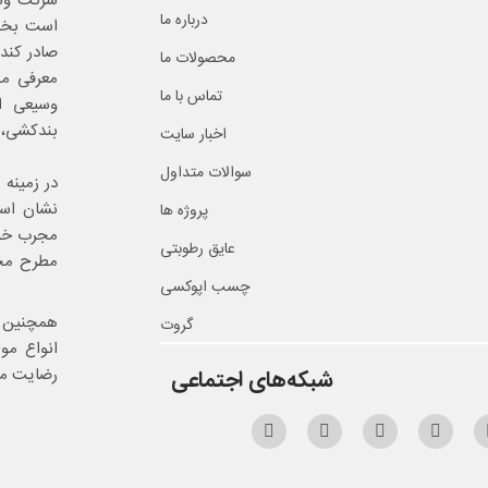
شرکت وست
درباره ما
است بخش
صادر کند 
محصولات ما
معرفی مح
تماس با ما
وسیعی ا
بندکشی، 
اخبار سایت
سوالات متداول
در زمینه
نشان است
پروژه ها
مجرب خود
عایق رطوبتی
مطرح محص
چسب اپوکسی
همچنین ا
گروت
انواع مو
رضایت مش
شبکه‌های اجتماعی