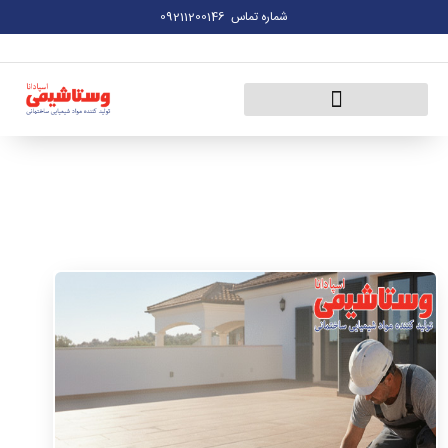
شماره تماس
09211200146