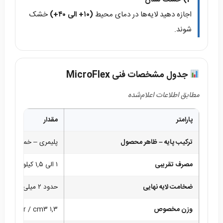
اجازه دهید لایه‌ها در دمای محیط
(۱۰+ الی ۴۰+)
خشک
شوند.
جدول مشخصات فنی MicroFlex
مطابق اطلاعات اعلام‌شده
پارامتر
مقدار
ترکیب پایه – ظاهر محصول
پلیمری – خمیر روان
مصرف تقریبی
۱ الی ۱,۵ کیلوگرم در هر متر مربع
ضخامت لایه نهایی
حدود ۲ میلی متر
وزن مخصوص
۱,۳ gr / cm۳