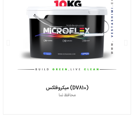
میکروفلکس (DV810)
محافظ نما