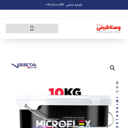
شماره تماس
09211200146