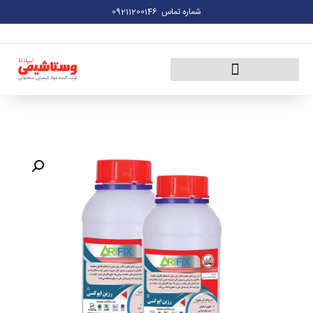
شماره تماس
09211200146