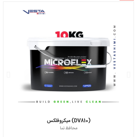
میکروفلکس (DV810)
محافظ نما