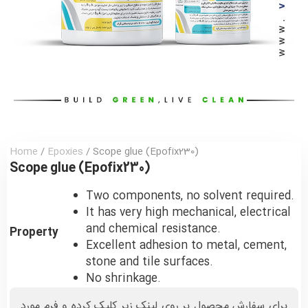
Home
/
Epoxies
/ Scope glue (Epofix230)
Scope glue (Epofix230)
Two components, no solvent required.
It has very high mechanical, electrical
and chemical resistance.
Property
Excellent adhesion to metal, cement,
stone and tile surfaces.
No shrinkage.
برای سفارش محصول بر روی لینک زیر کلیک کرده و فرم مورد